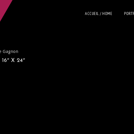
ACCUEIL / HOME
PORT
se Gagnon
6″ X 24″